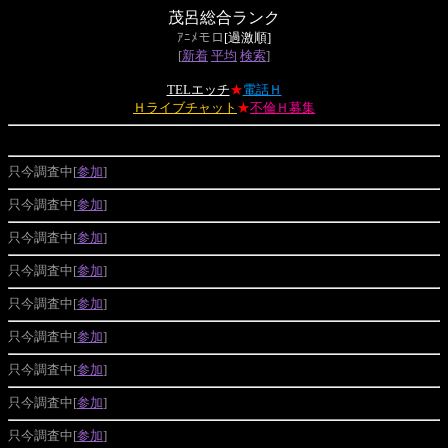
茂呂総合ランク
ｱﾆﾒモロ
[過激順]
[
新着
平均
検索
]
TELエッチ
★
電話Ｈ
Ｈライブチャット
★
不倫Ｈ募集
只今調査中[
参加
]
只今調査中[
参加
]
只今調査中[
参加
]
只今調査中[
参加
]
只今調査中[
参加
]
只今調査中[
参加
]
只今調査中[
参加
]
只今調査中[
参加
]
只今調査中[
参加
]