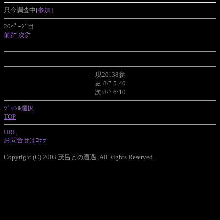
只今調査中[
参加
]
20ﾍﾟｰｼﾞ目
前㌻
次㌻
現20138参
更:8/7 5:40
次:8/7 6:10
ｼﾞｬﾝﾙ選択
TOP
URL
お問合せはｺﾁﾗ
Copyright (C) 2003 茂呂との遭遇. All Rights Reserved.