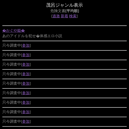
茂呂ジャンル表示
危険文書
[平均順]
[
過激
新着
検索
]
�かぐや姫�
あのアイドルを犯せ�体感エロ小説
只今調査中[
参加
]
只今調査中[
参加
]
只今調査中[
参加
]
只今調査中[
参加
]
只今調査中[
参加
]
只今調査中[
参加
]
只今調査中[
参加
]
只今調査中[
参加
]
只今調査中[
参加
]