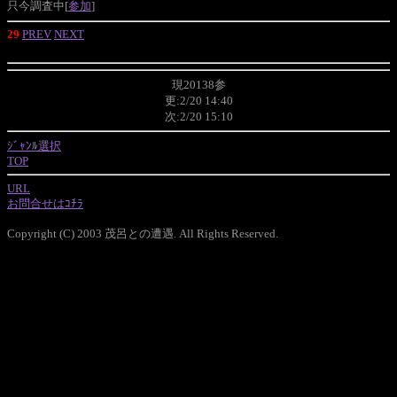
只今調査中[
参加
]
29
PREV
NEXT
現20138参
更:2/20 14:40
次:2/20 15:10
ｼﾞｬﾝﾙ選択
TOP
URL
お問合せはｺﾁﾗ
Copyright (C) 2003 茂呂との遭遇. All Rights Reserved.