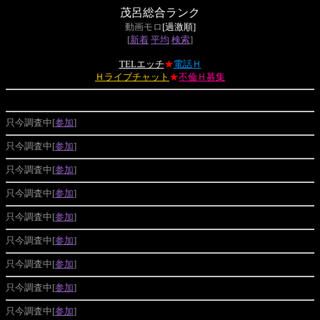
茂呂総合ランク
動画モロ
[過激順]
[
新着
平均
検索
]
TELエッチ
★
電話Ｈ
Ｈライブチャット
★
不倫Ｈ募集
只今調査中[
参加
]
只今調査中[
参加
]
只今調査中[
参加
]
只今調査中[
参加
]
只今調査中[
参加
]
只今調査中[
参加
]
只今調査中[
参加
]
只今調査中[
参加
]
只今調査中[
参加
]