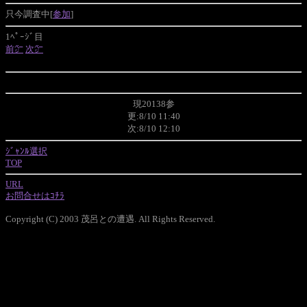
只今調査中[
参加
]
1ﾍﾟｰｼﾞ目
前㌻
次㌻
現20138参
更:8/10 11:40
次:8/10 12:10
ｼﾞｬﾝﾙ選択
TOP
URL
お問合せはｺﾁﾗ
Copyright (C) 2003 茂呂との遭遇. All Rights Reserved.