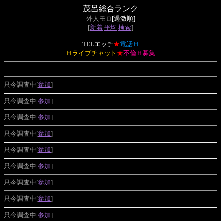
茂呂総合ランク
外人モロ
[過激順]
[
新着
平均
検索
]
TELエッチ
★
電話Ｈ
Ｈライブチャット
★
不倫Ｈ募集
只今調査中[
参加
]
只今調査中[
参加
]
只今調査中[
参加
]
只今調査中[
参加
]
只今調査中[
参加
]
只今調査中[
参加
]
只今調査中[
参加
]
只今調査中[
参加
]
只今調査中[
参加
]