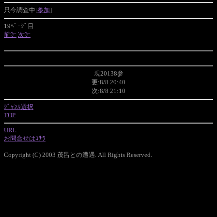
只今調査中[
参加
]
19ﾍﾟｰｼﾞ目
前㌻
次㌻
現20138参
更:8/8 20:40
次:8/8 21:10
ｼﾞｬﾝﾙ選択
TOP
URL
お問合せはｺﾁﾗ
Copyright (C) 2003 茂呂との遭遇. All Rights Reserved.