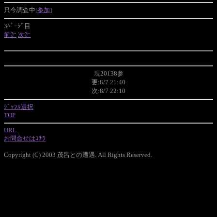
只今調査中[
参加
]
3ﾍﾟｰｼﾞ目
前㌻
次㌻
現20138参
更:8/7 21:40
次:8/7 22:10
ｼﾞｬﾝﾙ選択
TOP
URL
お問合せはｺﾁﾗ
Copyright (C) 2003 茂呂との遭遇. All Rights Reserved.