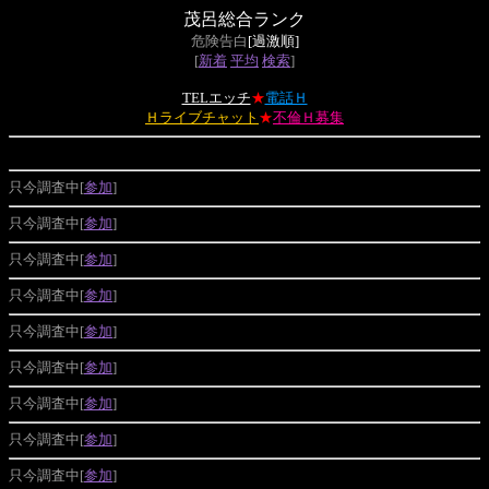
茂呂総合ランク
危険告白
[過激順]
[
新着
平均
検索
]
TELエッチ
★
電話Ｈ
Ｈライブチャット
★
不倫Ｈ募集
只今調査中[
参加
]
只今調査中[
参加
]
只今調査中[
参加
]
只今調査中[
参加
]
只今調査中[
参加
]
只今調査中[
参加
]
只今調査中[
参加
]
只今調査中[
参加
]
只今調査中[
参加
]