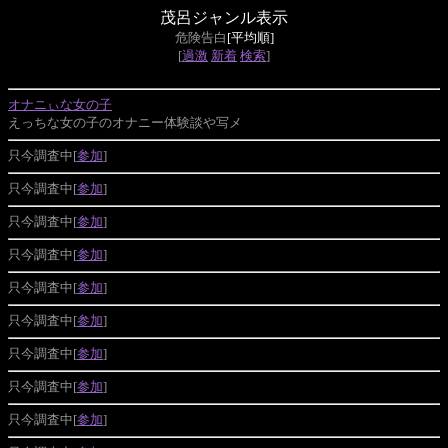
茂呂ジャンル表示
危険告白
[平均順]
[
過激
新着
検索
]
オナニぃな女の子
えっちな女の子のオナニー体験談や写メ
只今調査中[
参加
]
只今調査中[
参加
]
只今調査中[
参加
]
只今調査中[
参加
]
只今調査中[
参加
]
只今調査中[
参加
]
只今調査中[
参加
]
只今調査中[
参加
]
只今調査中[
参加
]