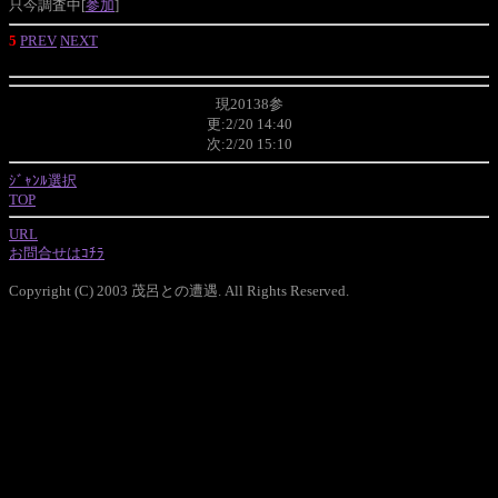
只今調査中[
参加
]
5
PREV
NEXT
現20138参
更:2/20 14:40
次:2/20 15:10
ｼﾞｬﾝﾙ選択
TOP
URL
お問合せはｺﾁﾗ
Copyright (C) 2003 茂呂との遭遇. All Rights Reserved.