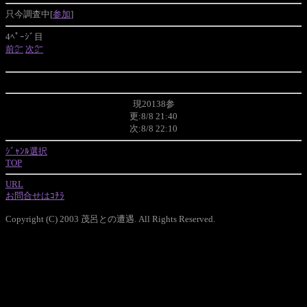
只今調査中[
参加
]
4ﾍﾟｰｼﾞ目
前㌻
次㌻
現20138参
更:8/8 21:40
次:8/8 22:10
ｼﾞｬﾝﾙ選択
TOP
URL
お問合せはｺﾁﾗ
Copyright (C) 2003 茂呂との遭遇. All Rights Reserved.