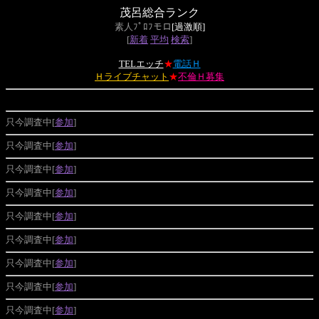
茂呂総合ランク
素人ﾌﾟﾛﾌモロ
[過激順]
[
新着
平均
検索
]
TELエッチ
★
電話Ｈ
Ｈライブチャット
★
不倫Ｈ募集
只今調査中[
参加
]
只今調査中[
参加
]
只今調査中[
参加
]
只今調査中[
参加
]
只今調査中[
参加
]
只今調査中[
参加
]
只今調査中[
参加
]
只今調査中[
参加
]
只今調査中[
参加
]