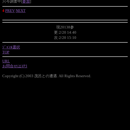
只今調査中[
参加
]
4
PREV
NEXT
現20138参
更:2/20 14:40
次:2/20 15:10
ｼﾞｬﾝﾙ選択
TOP
URL
お問合せはｺﾁﾗ
Copyright (C) 2003 茂呂との遭遇. All Rights Reserved.