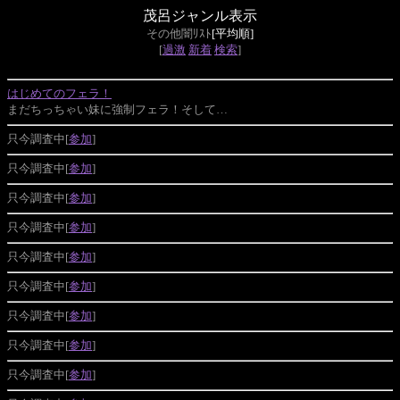
茂呂ジャンル表示
その他闇ﾘｽﾄ
[平均順]
[
過激
新着
検索
]
はじめてのフェラ！
まだちっちゃい妹に強制フェラ！そして…
只今調査中[
参加
]
只今調査中[
参加
]
只今調査中[
参加
]
只今調査中[
参加
]
只今調査中[
参加
]
只今調査中[
参加
]
只今調査中[
参加
]
只今調査中[
参加
]
只今調査中[
参加
]