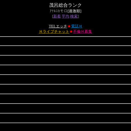
茂呂総合ランク
ｱﾅﾙｽｶモロ
[過激順]
[
新着
平均
検索
]
TELエッチ
★
電話Ｈ
Ｈライブチャット
★
不倫Ｈ募集