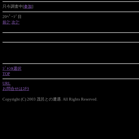
只今調査中[
参加
]
20ﾍﾟｰｼﾞ目
前㌻
次㌻
ｼﾞｬﾝﾙ選択
TOP
URL
お問合せはｺﾁﾗ
Copyright (C) 2003 茂呂との遭遇. All Rights Reserved.