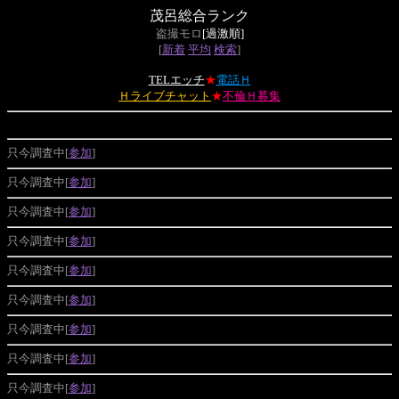
茂呂総合ランク
盗撮モロ
[過激順]
[
新着
平均
検索
]
TELエッチ
★
電話Ｈ
Ｈライブチャット
★
不倫Ｈ募集
只今調査中[
参加
]
只今調査中[
参加
]
只今調査中[
参加
]
只今調査中[
参加
]
只今調査中[
参加
]
只今調査中[
参加
]
只今調査中[
参加
]
只今調査中[
参加
]
只今調査中[
参加
]