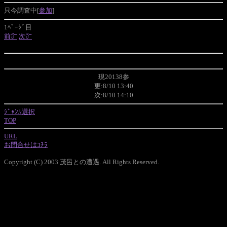
只今調査中[
参加
]
1ﾍﾟｰｼﾞ目
前㌻
次㌻
現20138参
更:8/10 13:40
次:8/10 14:10
ｼﾞｬﾝﾙ選択
TOP
URL
お問合せはｺﾁﾗ
Copyright (C) 2003 茂呂との遭遇. All Rights Reserved.