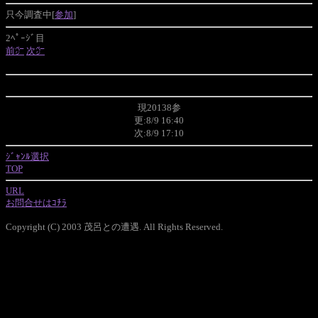
只今調査中[
参加
]
2ﾍﾟｰｼﾞ目
前㌻
次㌻
現20138参
更:8/9 16:40
次:8/9 17:10
ｼﾞｬﾝﾙ選択
TOP
URL
お問合せはｺﾁﾗ
Copyright (C) 2003 茂呂との遭遇. All Rights Reserved.