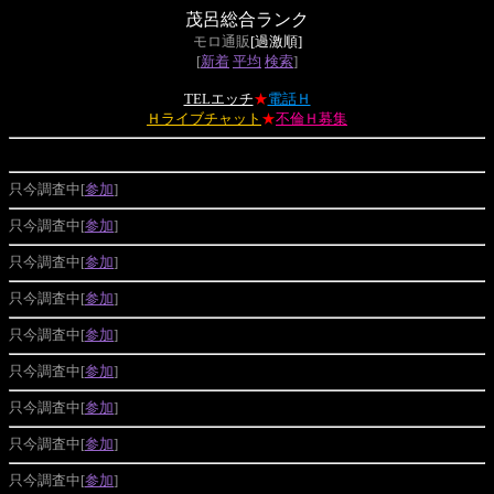
茂呂総合ランク
モロ通販
[過激順]
[
新着
平均
検索
]
TELエッチ
★
電話Ｈ
Ｈライブチャット
★
不倫Ｈ募集
只今調査中[
参加
]
只今調査中[
参加
]
只今調査中[
参加
]
只今調査中[
参加
]
只今調査中[
参加
]
只今調査中[
参加
]
只今調査中[
参加
]
只今調査中[
参加
]
只今調査中[
参加
]